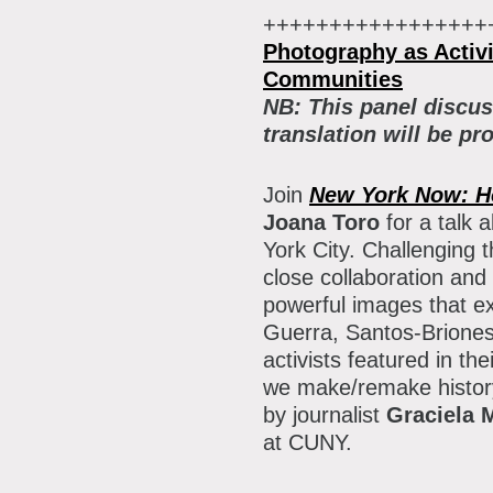
+++++++++++++++++
Photography as Activ
Communities
NB:
This panel discus
translation will be pr
Join
New York Now: 
Joana Toro
for a talk 
York City. Challenging t
close collaboration an
powerful images that ex
Guerra, Santos-Briones,
activists featured in th
we make/remake history
by journalist
Graciela 
at CUNY.