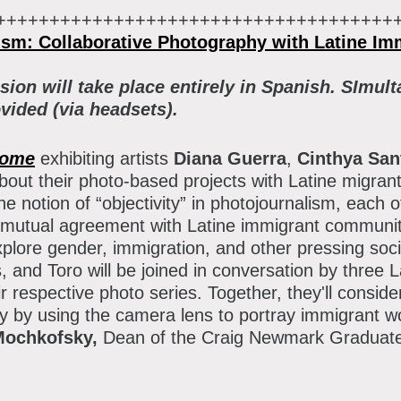
+++++++++++++++++++++++++++++++++++++
ism: Collaborative Photography with Latine Im
sion will take place entirely in Spanish. SImul
ovided (via headsets).
Home
exhibiting artists
Diana Guerra
,
Cinthya San
about their photo-based projects with Latine migra
he notion of “objectivity” in photojournalism, each o
d mutual agreement with Latine immigrant communi
plore gender, immigration, and other pressing socia
 and Toro will be joined in conversation by three 
eir respective photo series. Together, they'll consi
 by using the camera lens to portray immigrant 
Mochkofsky,
Dean of the Craig Newmark Graduate