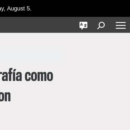
y, August 5.
GO
Toggle
Toggle
Toggle
Search
Language
Nav
rafía como
con