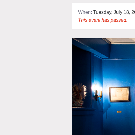
When:
Tuesday, July 18, 
This event has passed.
A
E
L
R
F
S
J
E
C
M
S
D
F
C
A