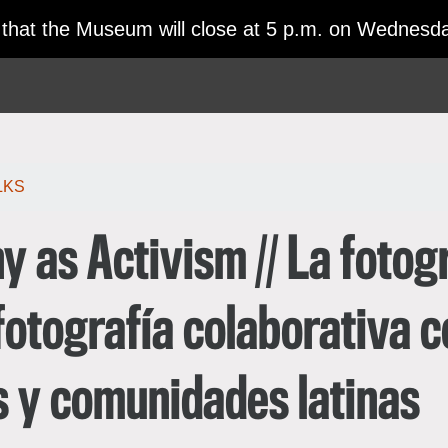
日本語
 that the Museum will close at 5 p.m. on Wednesda
한국어
rtuguês
LKS
 as Activism // La fotog
fotografía colaborativa 
s y comunidades latinas