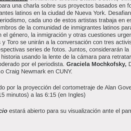
ara una charla sobre sus proyectos basados ​​en f
ntes latinos en la ciudad de Nueva York. Desafian
operiodismo, cada uno de estos artistas trabaja en 
mbros de la comunidad de inmigrantes latinos par
el género, la inmigración y otras cuestiones urgent
y Toro se unirán a la conversación con tres activis
spectivas series de fotos. Juntos, considerarán l
istoria usando la lente de la cámara para retratar
derado por el periodista.
Graciela Mochkofsky,
mo Craig Newmark en CUNY.
ido por la proyección del cortometraje de Alan Go
5 minutos) a las 6:15 (en Ingles)
icio
estará abierto para su visualización ante el pane