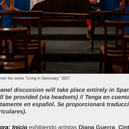
lanned Giving
atron Circle
bout the Museum
bbott Circle
oard of Trustees
taff Directory
orporate & Legal
from the series “Living in Sanctuary,” 2017
el discussion will take place entirely in Spa
ll be provided (via headsets) //
Tenga en cuenta
tamente en español. Se proporcionará traducci
riculares).
ra: Inicio
exhibiendo artistas
Diana Guerra
,
Cint