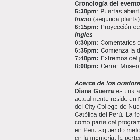
Cronología del event
5:30pm
: Puertas abier
Inicio
(segunda planta)
6:15pm:
Proyección de
Ingles
6:30pm
: Comentarios d
6:35pm:
Comienza la d
7:40pm:
Extremos del 
8:00pm:
Cerrar Museo
Acerca de los oradore
Diana Guerra
es una ar
actualmente reside en N
del City College de Nue
Católica del Perú. La f
como parte del progra
en Perú siguiendo méto
en la memoria, la perte