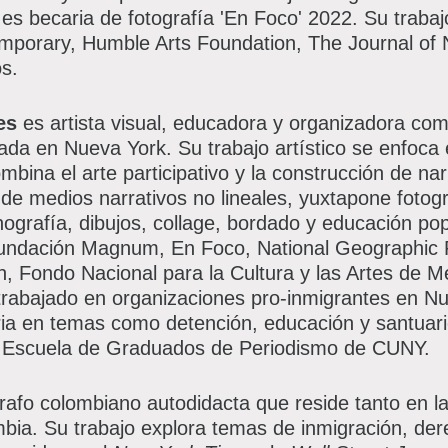
es becaria de fotografía 'En Foco' 2022. Su traba
emporary, Humble Arts Foundation, The Journal o
s.
es
es artista visual, educadora y organizadora com
da en Nueva York. Su trabajo artístico se enfoca 
ombina el arte participativo y la construcción de nar
de medios narrativos no lineales, yuxtapone fotogr
etnografía, dibujos, collage, bordado y educación po
Fundación Magnum, En Foco, National Geographic
 Fondo Nacional para la Cultura y las Artes de Mé
trabajado en organizaciones pro-inmigrantes en 
ia en temas como detención, educación y santuari
la Escuela de Graduados de Periodismo de CUNY.
rafo colombiano autodidacta que reside tanto en l
bia. Su trabajo explora temas de inmigración, d