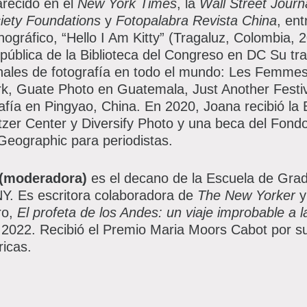
arecido en el
New York Times
, la
Wall Street Journ
iety Foundations
y
Fotopalabra Revista China
, en
gráfico, “Hello I Am Kitty” (Tragaluz, Colombia, 2
n pública de la Biblioteca del Congreso en DC Su tr
ionales de fotografía en todo el mundo: Les Femmes
k, Guate Photo en Guatemala, Just Another Festival
afía en Pingyao, China. En 2020, Joana recibió la
tzer Center y Diversify Photo y una beca del Fon
eographic para periodistas.
 (moderadora)
es el decano de la Escuela de Gra
. Es escritora colaboradora de
The New Yorker
y
ro,
El profeta de los Andes: un viaje improbable a l
 2022. Recibió el Premio Maria Moors Cabot por su
ricas.