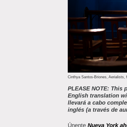
P
P
A
A
B
S
C
Cinthya Santos-Briones, Aerialists, 
PLEASE NOTE: This pan
English translation wi
llevará a cabo comple
inglés (a través de au
Únente
Nueva York aho