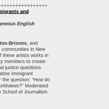
+++++++++++++++++
migrants and
taneous English
tos-Briones
, and
nt communities in New
f these artists works in
ty members to create
l justice questions.
Latine immigrant
der the question: “How do
worldviews?” Moderated
 School of Journalism