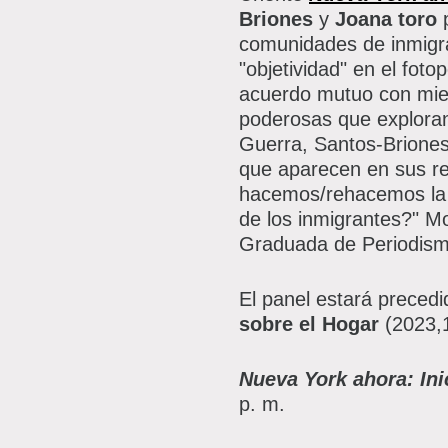
Briones
y
Joana toro
p
comunidades de inmigra
"objetividad" en el fot
acuerdo mutuo con mie
poderosas que exploran 
Guerra, Santos-Briones 
que aparecen en sus re
hacemos/rehacemos la h
de los inmigrantes?" Mo
Graduada de Periodis
El panel estará preced
sobre el Hogar
(2023,1
Nueva York ahora: In
p. m.